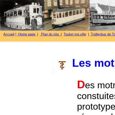
Accueil
|
Home page
|
Plan du site
|
Toulon ma ville
|
Trolleybus de To
Les mot
D
es motr
constuite
prototype