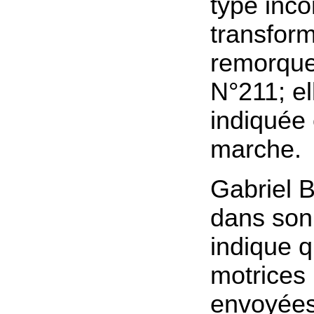
type inco
transfor
remorque,
N°211; el
indiquée 
marche.
Gabriel 
dans son
indique q
motrices
envoyées