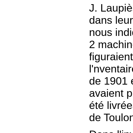
J. Laupiè
dans leu
nous ind
2 machin
figuraien
l'nventair
de 1901 e
avaient 
été livré
de Toulo