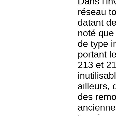
Dans l'in
réseau to
datant de
noté que
de type i
portant 
213 et 2
inutilisab
ailleurs, 
des remo
ancienne