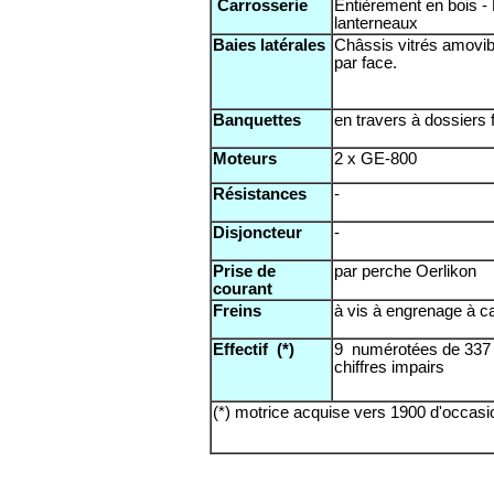
Carrosserie
Entièrement en bois - 
lanterneaux
Baies latérales
Châssis vitrés amovib
par face.
Banquettes
en travers à dossiers 
Moteurs
2 x GE-800
Résistances
-
Disjoncteur
-
Prise de
par perche Oerlikon
courant
Freins
à vis à engrenage à c
Effectif (*)
9 numérotées de 337 
chiffres impairs
(*) motrice acquise vers 1900 d'occasi