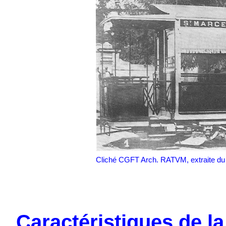
Cliché CGFT Arch. RATVM, extraite du l
Caractéristiques de l