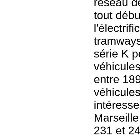
réseau d
tout débu
l'électrif
tramways.
série K p
véhicules
entre 18
véhicules
intéresse
Marseill
231 et 24