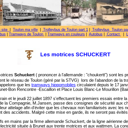
u site
|
Toulon ma ville
|
Trolleybus de Toulon part 1
|
Trolleybus Toulon par
ybus
|
Tramways de Toulon
|
Tramways en couleurs
|
Autobus
|
Contact
|
Les motrices SCHUCKERT
otrices
Schuckert
( prononcer à l'allemande : "choukertt") sont les
rent le réseau de Toulon (géré par la STVG) lors de l'abandon de la tr
Rappelons que les
tramways hippomobiles
circulaient depuis le 17 jan
unet-Bon Rencontre -Escaillon et Place Louis Blanc-Le Mourillon (Ba
ain et le jeudi 22 juillet 1897 s'effectuent les premiers essais entre l
de la Compagnie, M.Jansen, passe des consignes de sécurité aux char
leur attelage afin d'éviter que les chevaux non familiarisés avec le
nt des accidents. Malgré cette mise en garde, ils ne seront pas évités
lefs en mains par la firme allemande Schuckert, de la ligne aérienne d
lectricité située à Brunet aux trente motrices et aux wattmen. La con