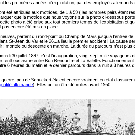
nt les premières années d'exploitation, par des employés allemands d
t été attribués aux motrices, de 1 à 59 ( les nombres pairs étant ré
marquer que la motrice que nous voyons sur la photo ci-dessous porte
e cette photo a été prise aux tout premiers temps de l'exploitation et
t pas encore été mis en place.
euves, partent du rond-point du Champ de Mars jusqu'à l'entrée de la V
dans St-Jean du Var et le 26...a lieu le premier accident ! La cause s
ir : montée ou descente en marche. La durée du parcours n’est plus 
dredi 30 juillet 1897, c'est l’inauguration, vingt-sept mille voyageurs 
c enthousiasme entre Bon Rencontre et La Valette. Fonctionnement p
re 6 heures du matin et le dernier parcours dans la nuit à 3 heures du
e guerre, peu de Schuckert étaient encore vraiment en état d'assurer 
qualité allemande
). Elles ont du être démolies avant 1950.