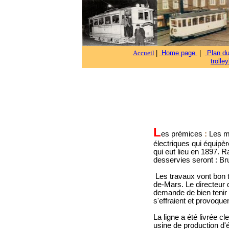
Accueil
|
Home page
|
Plan d
trolle
L
es
prémices
:
Les m
électriques qui équipè
qui eut lieu en 1897. 
desservies seront : Br
Les travaux vont bon tr
de-Mars. Le directeur 
demande de bien tenir 
s'effraient et provoque
La ligne a été livrée c
usine de production d'é