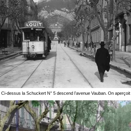
- Ci-dessus la Schuckert N° 5 descend l'avenue Vauban. On aperçoit 