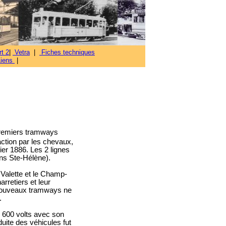
t 2
|
Vetra
|
Fiches techniques
Liens
|
 premiers tramways
action par les chevaux,
vier 1886.
Les 2 lignes
ins Ste-Hélène).
a Valette et le Champ-
retiers et leur
s nouveaux tramways ne
.
e 600 volts avec son
duite des véhicules fut