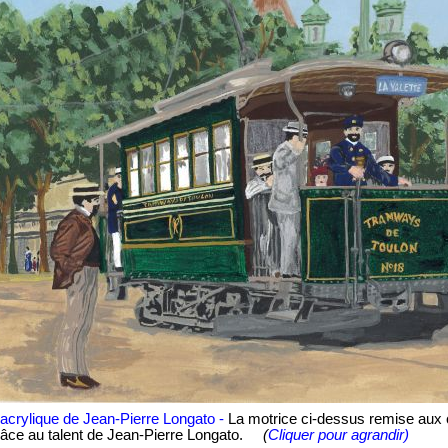
l'acrylique de Jean-Pierre Longato -
La motrice ci-dessus remise aux 
râce au talent de Jean-Pierre Longato.
(
Cliquer pour agrandir)