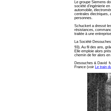
Le groupe Siemens dont
société d'ingénierie en
automobile, électromén
centrales électriques, 
personnes.
Schuckert a dressé les
résistances, commandes
traitée à une entrepri
La Société Desouches &
93). Au fil des ans, gr
Elle emploie alors prè
chemin de fer alors en
Desouches & David fut
France (voir
Le train du