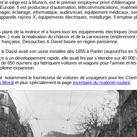
 le siège est à Munich, est le premier employeur privé d'Allemagne 
 Europe. Il est producteur d'automation, télécommunications, matériels
ager, éclairage, informatique, audiovisuel, équipement médicaux, s
appareils rayons X, équipements électriques, métallurgie. Il emploie 
 plans de la motrice et a fourni tous les équipements électriques (mo
..) mais la réalisation du châssis et de la carrosserie (entièrement 
se française, Desouches & David
basée en région parisienne.
 David avait son usine installée dès 1855 à Pantin (aujourd'hui en S
âce à un développement rapide, elle avait fini par s'étendre sur 40 000
s de 650 ouvriers qui fabriquent voitures et wagons pour l'armée et l
 pleine expansion.
 notamment le fournisseur de voitures de voyageurs pour les Chem
 littoral
et plus spécialement la page
inventaire du matériel roulant
.