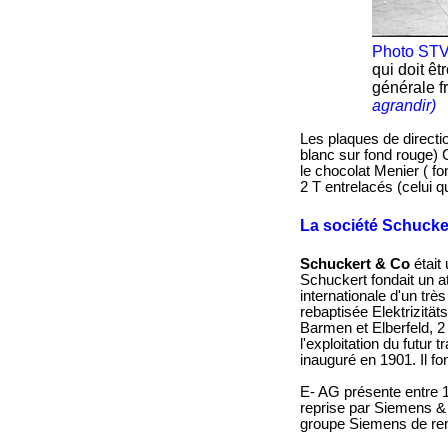
Photo STV
qui doit ê
générale f
agrandir)
Les plaques de directio
blanc sur fond rouge) C
le chocolat Menier ( f
2 T entrelacés (celui q
La société Schucker
Schuckert & Co
était
Schuckert fondait un a
internationale d'un tr
rebaptisée Elektrizitä
Barmen et Elberfeld, 2
l'exploitation du futur
inauguré en 1901. Il fo
E- AG présente entre 1
reprise par Siemens &
groupe Siemens de re