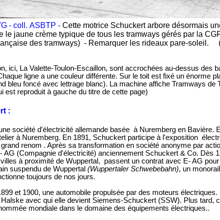
G - coll. ASBTP -
Cette motrice Schuckert arbore désormais une
tre le jaune crème typique de tous les tramways gérés par la 
rançaise des tramways) - Remarquer les rideaux pare-soleil. 
n, ici, La Valette-Toulon-Escaillon, sont accrochées au-dessus des bai
haque ligne a une couleur différente. Sur le toit est fixé un énorme pl
ond bleu foncé avec lettrage blanc). La machine affiche Tramways de To
ui est reproduit à gauche du titre de cette page)
t :
 une société d'électricité allemande basée à Nuremberg en Bavière.
telier à Nuremberg. En 1891, Schuckert participe à l'exposition élect
ès grand renom . Après sa transformation en société anonyme par actio
ts- AG (Compagnie d'électricité) anciennement Schuckert & Co. Dès 18
 villes à proximité de Wuppertal, passent un contrat avec E- AG pour 
 train suspendu de Wuppertal
(Wuppertaler Schwebebahn)
, un monorai
nctionne toujours de nos jours.
899 et 1900, une automobile propulsée par des moteurs électriques. 
 Halske avec qui elle devient Siemens-Schuckert (SSW). Plus tard, c
nommée mondiale dans le domaine des équipements électriques..