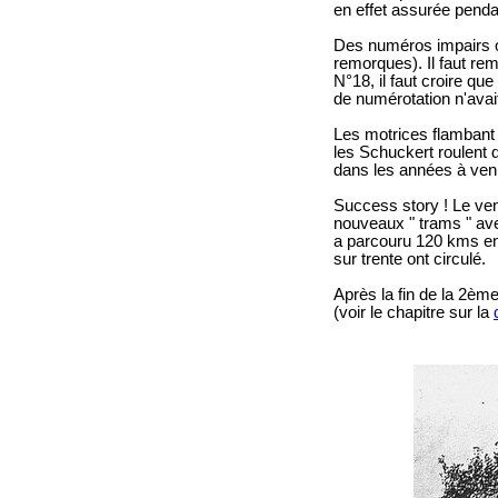
en effet assurée penda
Des numéros impairs on
remorques). Il faut re
N°18, il faut croire qu
de numérotation n'avai
Les motrices flambant n
les Schuckert roulent 
dans les années à ven
Success story !
Le ven
nouveaux " trams " ave
a parcouru 120 kms ent
sur trente ont circulé.
Après la fin de la 2èm
(voir le chapitre sur la